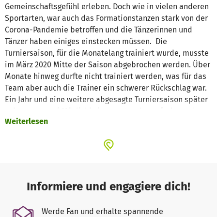
Gemeinschaftsgefühl erleben. Doch wie in vielen anderen
Sportarten, war auch das Formationstanzen stark von der
Corona-Pandemie betroffen und die Tänzerinnen und
Tänzer haben einiges einstecken müssen. Die
Turniersaison, für die Monatelang trainiert wurde, musste
im März 2020 Mitte der Saison abgebrochen werden. Über
Monate hinweg durfte nicht trainiert werden, was für das
Team aber auch die Trainer ein schwerer Rückschlag war.
Ein Jahr und eine weitere abgesagte Turniersaison später
gab es nur zwei Möglichkeiten, entweder aufgeben oder
Weiterlesen
alles auf Neuanfang setzen. Da sich das Team so leicht
nicht unterkriegen lässt stand die Entscheidung schnell
fest - 2022 möchten sie mit neuer Musik und neuer
Choreographie in die Turniersaison starten. Doch die
Pandemie hat dem ganzen Verein finanziell schwer
zugesetzt. Die Einnahmen durch Veranstaltungen und
Informiere und engagiere dich!
Mitgliedsbeiträge blieben aus, dafür standen
unvorhergesehene Ausgaben an, um die schwierige
Werde Fan und erhalte spannende
Situation zu überstehen und die Mitglieder im Verein