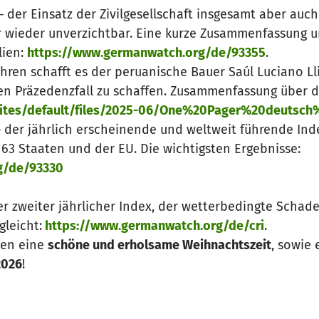
 der Einsatz der Zivilgesellschaft insgesamt aber au
r wieder unverzichtbar. Eine kurze Zusammenfassung 
lien:
https://www.germanwatch.org/de/93355
.
hren schafft es der peruanische Bauer Saúl Luciano Ll
 Präzedenzfall zu schaffen. Zusammenfassung über da
/sites/default/files/2025-06/One%20Pager%20deutsch%
 der jährlich erscheinende und weltweit führende Ind
3 Staaten und der EU. Die wichtigsten Ergebnisse:
g/de/93330
r zweiter jährlicher Index, der wetterbedingte Schade
leicht:
https://www.germanwatch.org/de/cri
.
zen eine
schöne und erholsame Weihnachtszeit
, sowie
2026
!