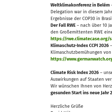
Weltklimakonferenz in Belém
–
Delegation war in diesem Jah
Ergebnisse der COP30 in Brasi
Der Fall RWE
– nach über 10 Ja
den Großemittenten RWE einen
https://rwe.climatecase.org
Klimaschutz-Index CCPI 2026
–
Klimaschutzbemühungen von 6
https://www.germanwatch.or
Climate Risk Index 2026
– unse
Auswirkungen auf Staaten verg
Wir wünschen Ihnen von Her
gesunden Start ins neue Jahr 
Herzliche Grüße