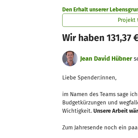
Zum Hauptinhalt springen
Erklärung zur Barrierefreiheit anzeigen
Den Erhalt unserer Lebensgru
Projekt 
Wir haben 131,37 
Jean David Hübner
sc
Liebe Spender:innen,
im Namen des Teams sage ic
Budgetkürzungen und wegfalle
Wichtigkeit.
Unsere Arbeit wär
Zum Jahresende noch ein paar