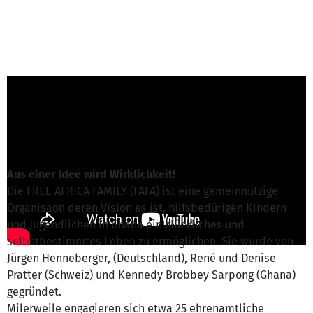
René Pratter von Free Africa Family e.V.
ist für
dieses Projekt verantwortlich
Nachricht schreiben
Aus einer Idee wird Wirklichkeit!
Die FREE AFRICA FAMILY (FAFA) ist eine gemeinnützige
Organisaon deren Vision es ist, hilfsbedürigen Kindern
und Jugendlichen in Ghana ein glückliches und
selbstbestimmtes Leben zu ermöglichen. Sie wurde von
Jürgen Henneberger, (Deutschland), René und Denise
Pratter (Schweiz) und Kennedy Brobbey Sarpong (Ghana)
gegründet.
Milerweile engagieren sich etwa 25 ehrenamtliche