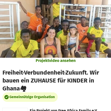
Zum Hauptinhalt springen
Erklärung zur Barrierefreiheit anzeigen
Projektvideo ansehen
Freiheit·Verbundenheit·Zukunft. Wir
bauen ein ZUHAUSE für KINDER in
Ghana🏘
Gemeinnützige Organisation
Ein Projekt von
Free Africa Family e.V.