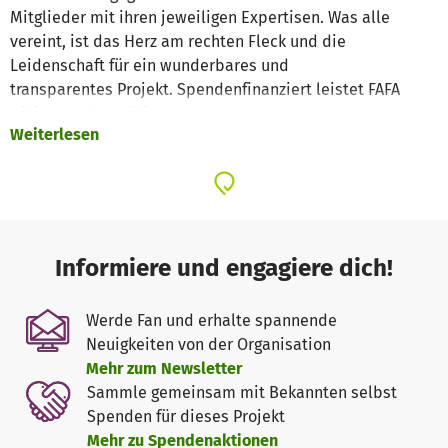
Mitglieder mit ihren jeweiligen Expertisen. Was alle
vereint, ist das Herz am rechten Fleck und die
Leidenschaft für ein wunderbares und
transparentes Projekt. Spendenfinanziert leistet FAFA
Hilfe zur Selbsthilfe.
Weiterlesen
Die Akvitäten von FAFA haben außerdem das Ziel, Brücken
zwischen den Menschen unterschiedlicher Kulturen zu
bauen und für einen achtsamen Umgang mit den
Menschen, Tieren und der Natur zu sorgen.
Informiere und engagiere dich!
Wer wir aktuell stehen?
Viele Jahre lang haben wir in einem Ort namens Prampram
Werde Fan und erhalte spannende
an der Küste Ghanas Kinder, darunter auch viele
Neuigkeiten von der Organisation
Waisenkinder, unterstützt. 2023 begannen wir unsere
Mehr zum Newsletter
Vision noch schöner und größer zu verwirklichen. In der
Sammle gemeinsam mit Bekannten selbst
Region Shai Hills erwarben wir 50.000 m² Land. Dort
Spenden für dieses Projekt
errichten wir nun ein neues Zuhause für die Kinder. Eine
Mehr zu Spendenaktionen