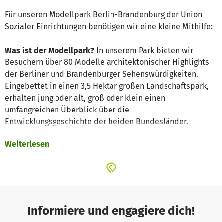
Für unseren Modellpark Berlin-Brandenburg der Union
Sozialer Einrichtungen benötigen wir eine kleine Mithilfe:
Was ist der Modellpark?
In unserem Park bieten wir
Besuchern über 80 Modelle architektonischer Highlights
der Berliner und Brandenburger Sehenswürdigkeiten.
Eingebettet in einen 3,5 Hektar großen Landschaftspark,
erhalten jung oder alt, groß oder klein einen
umfangreichen Überblick über die
Entwicklungsgeschichte der beiden Bundesländer.
Weiterlesen
Wofür wird die Spende verwendet?
Ihre Spende
benötigen wir für unser Modell Planetarium in Pankow,
das vom Sturm zerstört wurde und nun in der Werkstatt
auf die Restaurierung bzw. Rekonstruktion wartet. Unsere
eigene Modellbau Gruppe, bestehend aus psychisch
erkrankten Menschen, freut sich schon auf diese Arbeit.
Informiere und engagiere dich!