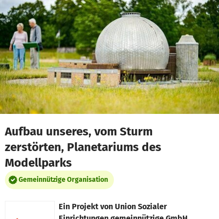
Zum Hauptinhalt springen
Erklärung zur Barrierefreiheit anzeigen
Aufbau unseres, vom Sturm
zerstörten, Planetariums des
Modellparks
Gemeinnützige Organisation
Ein Projekt von
Union Sozialer
Einrichtungen gemeinnützige GmbH