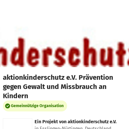
Zum Hauptinhalt springen
Erklärung zur Barrierefreiheit anzeigen
aktionkinderschutz e.V. Prävention
gegen Gewalt und Missbrauch an
Kindern
Gemeinnützige Organisation
Ein Projekt von
aktionkinderschutz e.V.
in Esslingen-Nürtingen, Deutschland