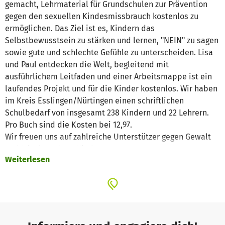
gemacht, Lehrmaterial für Grundschulen zur Prävention
gegen den sexuellen Kindesmissbrauch kostenlos zu
ermöglichen. Das Ziel ist es, Kindern das
Selbstbewusstsein zu stärken und lernen, "NEIN" zu sagen
sowie gute und schlechte Gefühle zu unterscheiden. Lisa
und Paul entdecken die Welt, begleitend mit
ausführlichem Leitfaden und einer Arbeitsmappe ist ein
laufendes Projekt und für die Kinder kostenlos. Wir haben
im Kreis Esslingen/Nürtingen einen schriftlichen
Schulbedarf von insgesamt 238 Kindern und 22 Lehrern.
Pro Buch sind die Kosten bei 12,97.
Wir freuen uns auf zahlreiche Unterstützer gegen Gewalt
und Missbrauch an Kindern.
Weiterlesen
Herzlichen Dank, ihre Tamara Scheurer vom
aktionkinderschutz e.V.