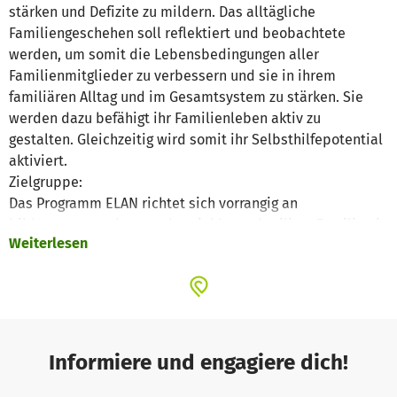
stärken und Defizite zu mildern. Das alltägliche
Familiengeschehen soll reflektiert und beobachtete
werden, um somit die Lebensbedingungen aller
Familienmitglieder zu verbessern und sie in ihrem
familiären Alltag und im Gesamtsystem zu stärken. Sie
werden dazu befähigt ihr Familienleben aktiv zu
gestalten. Gleichzeitig wird somit ihr Selbsthilfepotential
aktiviert.
Zielgruppe:
Das Programm ELAN richtet sich vorrangig an
bildungsungewohnte und sozial benachteiligte Familien in
Weiterlesen
Sachsen-Anhalt. Die Familie wird als gesamtes Gefüge
betrachtet, das bedeutet alle Generationen, die an der
Erziehung und dem Alltag der Kinder beteiligt sind, sollen
einbezogen werden.
Methodik:
In einem einführenden Wochenende, fern vom Alltag
Informiere und engagiere dich!
werden die Familien motiviert, gemeinsam aktiv Zeit zu
verbringen. Der Zusammenhalt der Gruppe wird gestärkt