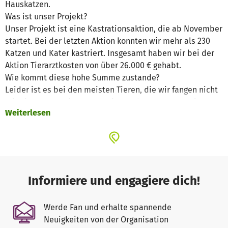
Hauskatzen.
Was ist unser Projekt?
Unser Projekt ist eine Kastrationsaktion, die ab November
startet. Bei der letzten Aktion konnten wir mehr als 230
Katzen und Kater kastriert. Insgesamt haben wir bei der
Aktion Tierarztkosten von über 26.000 € gehabt.
Wie kommt diese hohe Summe zustande?
Leider ist es bei den meisten Tieren, die wir fangen nicht
mit einer Kastration getan. Sie werden von Untermietern
Weiterlesen
(Würmer, Flöhe etc.) befreit und komplett versorgt.
Außerdem gibt es auch immer wieder schwere
Verletzungen oder Nabelbrüche. Trächtige Katzen und
Kitten nehmen wir in unseren Pflegestellen auf, diese
Kosten sind noch nicht mit einberechnet. Außerdem
versorgen wir die Tiere auch nach der Kastration
Informiere und engagiere dich!
weiterhin mit Futter und bei Bedarf auch tierärztlich.
Warum uns unterstützen?
Werde Fan und erhalte spannende
Wir bekommen keine staatliche Unterstützung. Ohne
Neuigkeiten von der Organisation
Spenden können wir nicht überleben und den Tieren nicht