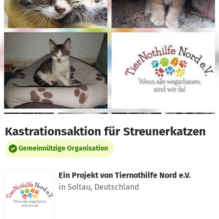
Zum Hauptinhalt springen
Erklärung zur Barrierefreiheit anzeigen
Kastrationsaktion für Streunerkatzen
Gemeinnützige Organisation
Ein Projekt von
Tiernothilfe Nord e.V.
in Soltau, Deutschland