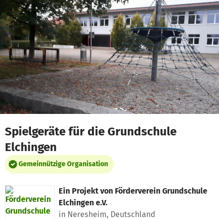
Zum Hauptinhalt springen
Erklärung zur Barrierefreiheit anzeigen
Spielgeräte für die Grundschule
Elchingen
Gemeinnützige Organisation
Ein Projekt von
Förderverein Grundschule
Elchingen e.V.
in Neresheim, Deutschland