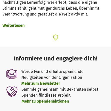
nachhaltigen Lernerfolg: Wer erlebt, dass die eigene
Stimme zählt, geht mutiger durchs Leben, übernimmt
Verantwortung und gestaltet die Welt aktiv mit.
Weiterlesen
Was wir konkret tun
Unsere Formate verbinden Storytelling, Improvisation und
spielerisches Lernen. Man kann sie sich vorstellen wie
eine Mischung aus Improvisationstheater und Brettspiel –
nur mit echtem Bildungsimpact.
Informiere und engagiere dich!
Wir arbeiten insbesondere in den Bereichen politische
Bildung, Medienbildung und kreative
Werde Fan und erhalte spannende
Persönlichkeitsentwicklung.
Neuigkeiten von der Organisation
Mehr zum Newsletter
Unser Ziel ist es, jungen Menschen wieder Lust auf
Sammle gemeinsam mit Bekannten selbst
Bildung machen und Räume zu schaffen, in denen sie sich
Spenden für dieses Projekt
ausprobieren können!
Mehr zu Spendenaktionen
Warum wir eure Unterstützung brauchen