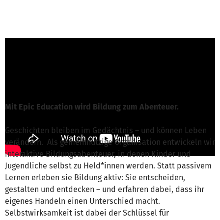
Dominik Rehermann von Epic Education
gGmbH
ist für dieses Projekt verantwortlich
Nachricht schreiben
Mit Epic Education wird Bildung zum Abenteuer.
Geschichten bleiben im Gedächtnis – und können Leben
verändern. Als gemeinnützige Organisation entwickeln wir
interaktive Bildungsabenteuer, in denen Kinder und
Jugendliche selbst zu Held*innen werden. Statt passivem
Lernen erleben sie Bildung aktiv: Sie entscheiden,
gestalten und entdecken – und erfahren dabei, dass ihr
eigenes Handeln einen Unterschied macht.
Selbstwirksamkeit ist dabei der Schlüssel für