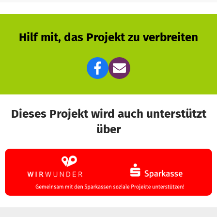
Damit möglichst viele Kinder und Jugendliche unabhängig
vom Geldbeutel Zugang zu diesen Erfahrungen bekommen,
Hilf mit, das Projekt zu verbreiten
sind wir auf Spenden angewiesen. Mit eurer Unterstützung
können wir Bildungsabenteuer durchführen, neue Formate
entwickeln, kreative Lernräume schaffen und Storytelling
in der Bildung langfristig verankern.
Gemeinsam langfristig Wirkung schaffen
Dieses Projekt wird auch unterstützt
Wir halten diese Spendenseite bewusst aktiv, um unsere
über
Arbeit kontinuierlich weiterzuführen und auszubauen.
Wenn du uns unterstützt, wirst du Teil einer Gemeinschaft,
die Bildung neu denkt – kreativ, mutig und wirkungsvoll.
Für mehr Informationen über uns und unsere Idee besucht
unsere Webseite.