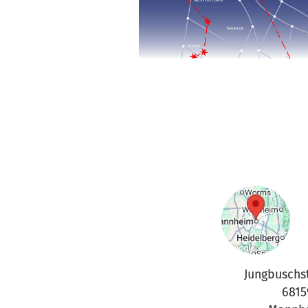
Jungbuschs
6815