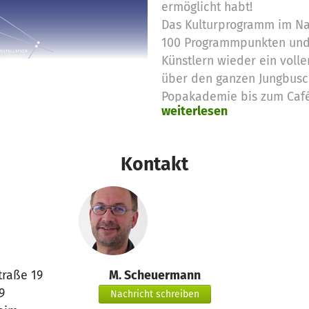
ermöglicht habt!
Das Kulturprogramm im Na
100 Programmpunkten und 
Künstlern wieder ein volle
über den ganzen Jungbusch
Popakademie bis zum Café
weiterlesen
Kulturcontainer-Stadt am 
Yavuz-Sultan-Selim Mosch
Der Straßenraum wurde v
Kontakt
Jungbusch wieder auf drei
Quartiersplatz wurde durc
Licht gezeigt. Neu waren 
Acts auf den Straßen im J
Einer der stilleren Orte 
Kultur-Container-Stadt, an
traße 19
M. Scheuermann
Studierende und Alumni d
9
ansässigen Akademie der 
Nachricht schreiben