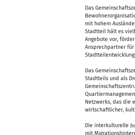
Das Gemeinschaftsze
Bewohnerorganisation
mit hohem Ausländer
Stadtteil hält es vie
Angebote vor, förde
Ansprechpartner für 
Stadtteilentwicklung
Das Gemeinschaftsze
Stadtteils und als D
Gemeinschaftszentr
Quartiermanagements
Netzwerks, das die w
wirtschaftlicher, kul
Die interkulturelle 
mit Migrationshinter