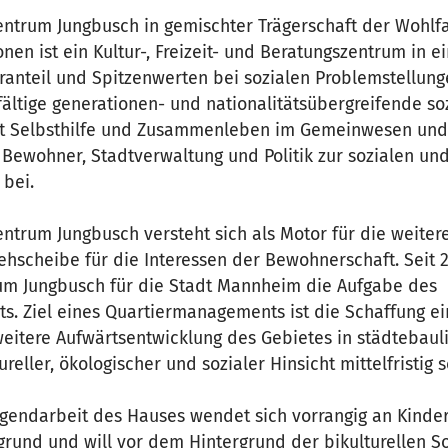
ntrum Jungbusch in gemischter Trägerschaft der Wohl
en ist ein Kultur-, Freizeit- und Beratungszentrum in 
anteil und Spitzenwerten bei sozialen Problemstellunge
lfältige generationen- und nationalitätsübergreifende so
rt Selbsthilfe und Zusammenleben im Gemeinwesen und 
Bewohner, Stadtverwaltung und Politik zur sozialen und
 bei.
ntrum Jungbusch versteht sich als Motor für die weiter
rehscheibe für die Interessen der Bewohnerschaft. Seit 2
um Jungbusch für die Stadt Mannheim die Aufgabe des
. Ziel eines Quartiermanagements ist die Schaffung ei
eitere Aufwärtsentwicklung des Gebietes in städtebauli
tureller, ökologischer und sozialer Hinsicht mittelfristig 
Jugendarbeit des Hauses wendet sich vorrangig an Kinde
grund und will vor dem Hintergrund der bikulturellen So