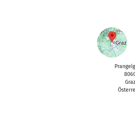
Prangel
806
Gra
Österr