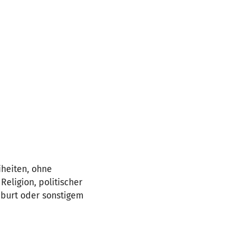
iheiten, ohne
eligion, politischer
eburt oder sonstigem