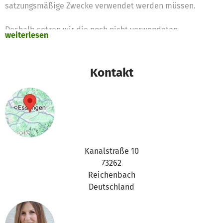
satzungsmäßige Zwecke verwendet werden müssen.
Deshalb setzen wir die noch nicht verwendeten
weiterlesen
Spendengelder für diese Zwecke ein
Vielen Dank für Eure Unterstützung,
Kontakt
das betterplace.org-Team
Kanalstraße 10
73262
Reichenbach
Deutschland