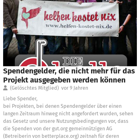
Spendengelder, die nicht mehr für das
Projekt ausgegeben werden können
(Gelöschtes Mitglied)
vor 9 Jahren
Liebe Spender,
bei Projekten, bei denen Spendengelder über einen
langen Zeitraum hinweg nicht angefordert wurden, sehen
das Gesetz und unsere Nutzungsbedingungen vor, dass
die Spenden von der gut.org gemeinnützigen AG
(Betreiberin von betterplace.org) zeitnah für deren