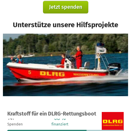
Jetzt spenden
Unterstütze unsere Hilfsprojekte
Ein Projekt in Berlin, Deutschland
Kraftstoff für ein DLRG-Rettungsboot
147
68 %
879 €
Spenden
finanziert
fehlen noch