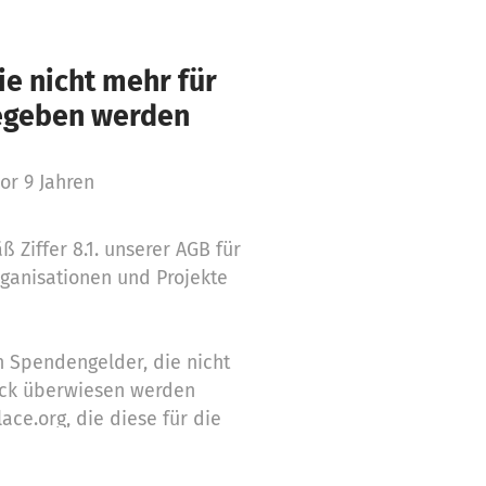
e nicht mehr für
gegeben werden
or 9 Jahren
 Ziffer 8.1. unserer AGB für
rganisationen und Projekte
n Spendengelder, die nicht
ück überwiesen werden
ace.org, die diese für die
gemäßen Zwecke einsetzt. Hier
n dazu.