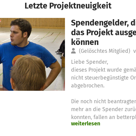
Letzte Projektneuigkeit
Spendengelder, di
das Projekt aus
können
(Gelöschtes Mitglied)
v
Liebe Spender,
dieses Projekt wurde gemäß
nicht steuerbegünstigte O
abgebrochen.
Die noch nicht beantragte
mehr an die Spender zur
konnten, fallen an betterpl
weiterlesen
Verfolgung ihrer satzungs
gibt es mehr Informatione