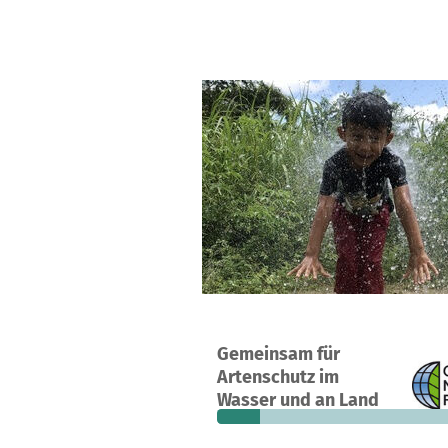
Ein Projekt in Radolfzell, Deutschla
Gemeinsam für
34
16 %
16.
Artenschutz im
Spenden
finanziert
fehle
Wasser und an Land