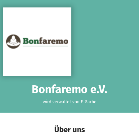
Zum Hauptinhalt springen
Erklärung zur Barrierefreiheit anzeigen
Bonfaremo e.V.
wird verwaltet von F. Garbe
Über uns