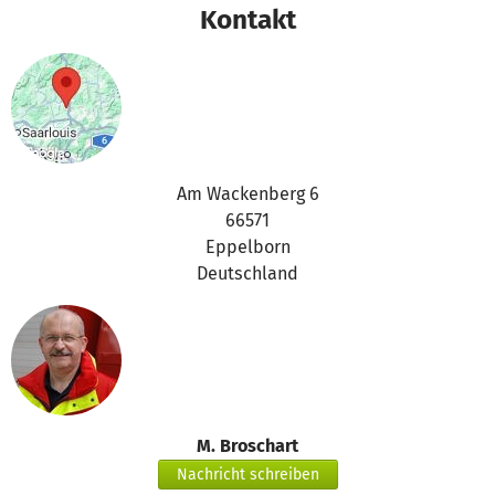
Vielen Dank für Eure Unterstützung,
Kontakt
das betterplace.org-Team
Am Wackenberg 6
66571
Eppelborn
Deutschland
M. Broschart
Nachricht schreiben