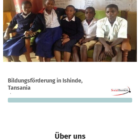
Ein Projekt in Same, Tansania
Bildungsförderung in Ishinde,
0
0 %
1.900 €
Tansania
Spenden
finanziert
fehlen noch
Über uns