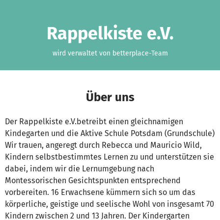
Zum Hauptinhalt springen
Erklärung zur Barrierefreiheit anzeigen
Rappelkiste e.V.
wird verwaltet von betterplace-Team
Über uns
Der Rappelkiste e.V.betreibt einen gleichnamigen
Kindegarten und die Aktive Schule Potsdam (Grundschule)
Wir trauen, angeregt durch Rebecca und Mauricio Wild,
Kindern selbstbestimmtes Lernen zu und unterstützen sie
dabei, indem wir die Lernumgebung nach
Montessorischen Gesichtspunkten entsprechend
vorbereiten. 16 Erwachsene kümmern sich so um das
körperliche, geistige und seelische Wohl von insgesamt 70
Kindern zwischen 2 und 13 Jahren. Der Kindergarten