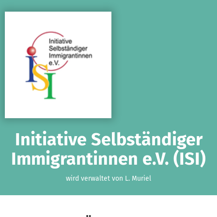
Zum Hauptinhalt springen
Erklärung zur Barrierefreiheit anzeigen
Initiative Selbständiger
Immigrantinnen e.V. (ISI)
wird verwaltet von L. Muriel