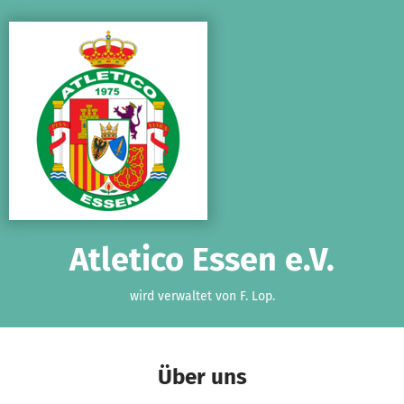
Zum Hauptinhalt springen
Erklärung zur Barrierefreiheit anzeigen
Atletico Essen e.V.
wird verwaltet von F. Lop.
Über uns