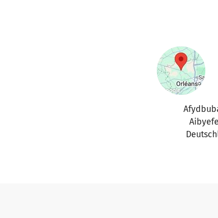
Afydbub
Aibyef
Deutsch