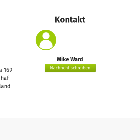
Kontakt
Mike Ward
Nachricht schreiben
a 169
ehaf
land