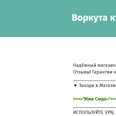
Zum Hauptinhalt springen
Erklärung zur Barrierefreiheit anzeigen
Воркута к
Надёжный магазин
Отзывы! Гарантии и
__________________
▼ Заходи в Магази
>>>✅Жми Сюда✅<<
__________________
ИСПОЛЬЗУЙТЕ VPN, 