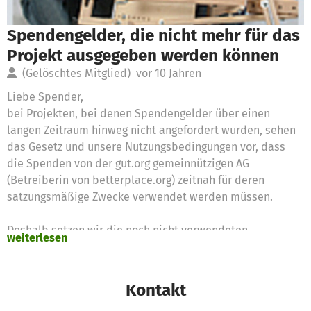
Spendengelder, die nicht mehr für das
Projekt ausgegeben werden können
(Gelöschtes Mitglied)
vor 10 Jahren
Liebe Spender,
bei Projekten, bei denen Spendengelder über einen
langen Zeitraum hinweg nicht angefordert wurden, sehen
das Gesetz und unsere Nutzungsbedingungen vor, dass
die Spenden von der gut.org gemeinnützigen AG
(Betreiberin von betterplace.org) zeitnah für deren
satzungsmäßige Zwecke verwendet werden müssen.
Deshalb setzen wir die noch nicht verwendeten
weiterlesen
Spendengelder für diese Zwecke ein:
https://www.betterplace.org/c/hilfe/spendengeldern-
die-nicht-mehr-fuer-das-projekt-ausgegeben-werden-
Kontakt
koennen/