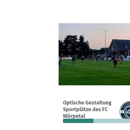
Ein Projekt in Tarmstedt, Deutschla
Optische Gestaltung
13
39 %
1.
Sportplätze des FC
Spenden
finanziert
fehle
Wörpetal