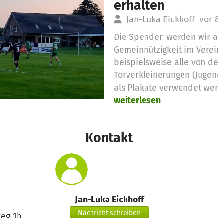
erhalten
Jan-Luka Eickhoff
vor 
Die Spenden werden wir a
Gemeinnützigkeit im Verein
beispielsweise alle von d
Torverkleinerungen (Jugend
als Plakate verwendet we
weiterlesen
Kontakt
Jan-Luka Eickhoff
Nachricht schreiben
eg 1b