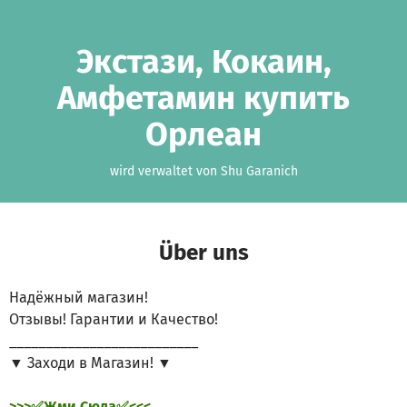
Zum Hauptinhalt springen
Erklärung zur Barrierefreiheit anzeigen
Экстази, Кокаин,
Амфетамин купить
Орлеан
wird verwaltet von Shu Garanich
Über uns
Надёжный магазин!
Отзывы! Гарантии и Качество!
__________________________
▼ Заходи в Магазин! ▼
>>>✅Жми Сюда✅<<<