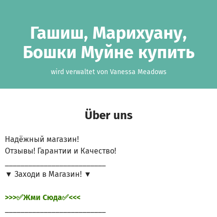
Zum Hauptinhalt springen
Erklärung zur Barrierefreiheit anzeigen
Гашиш, Марихуану,
Бошки Муйне купить
wird verwaltet von Vanessa Meadows
Über uns
Надёжный магазин!
Отзывы! Гарантии и Качество!
__________________________
▼ Заходи в Магазин! ▼
>>>✅Жми Сюда✅<<<
__________________________