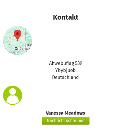
Kontakt
Ahwebufiag 539
Ybybjuob
Deutschland
Vanessa Meadows
Nachricht schreiben