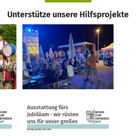
Unterstütze unsere Hilfsprojekte
nd
Ein Projekt in Waldbrunn, Deutschland
Ausstattung fürs
425 €
0
0 %
7.490 €
Jubiläum - wir rüsten
n noch
Spenden
finanziert
fehlen noch
uns für unser großes
Musikfest