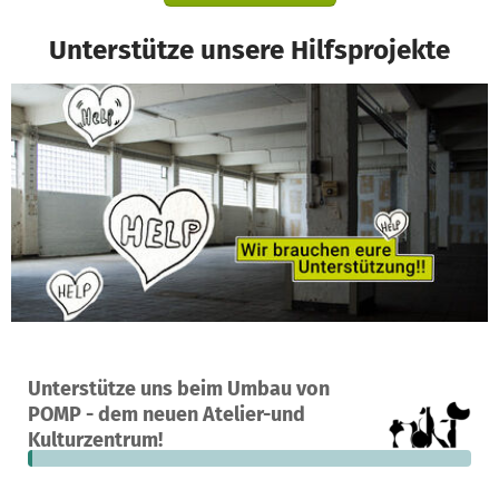
Unterstütze unsere Hilfsprojekte
Ein Projekt in Hannover, Deutschland
Unterstütze uns beim Umbau von
2
1 %
45.035 €
POMP - dem neuen Atelier-und
Spenden
finanziert
fehlen noch
Kulturzentrum!