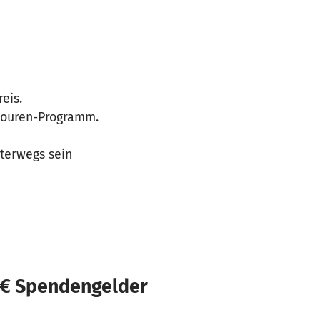
eis.
dtouren-Programm.
terwegs sein
 € Spendengelder