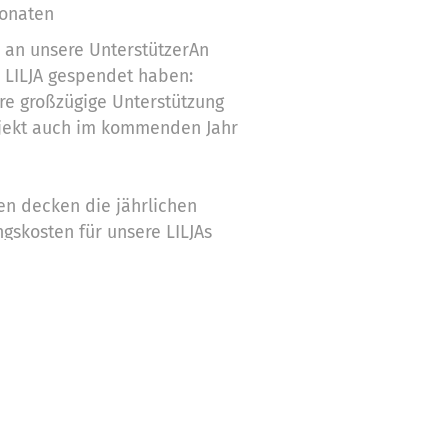
Monaten
 an unsere UnterstützerAn
ür LILJA gespendet haben:
ure großzügige Unterstützung
ojekt auch im kommenden Jahr
n decken die jährlichen
gskosten für unsere LILJAs
ieb des Projekts für ein
äre dies nicht möglich
nen Beitrag sehr und freuen
ige neue Updates und
ren zu können. Gemeinsam
bilität in Wiesbaden möglich!
eure Treue und Unterstützung.