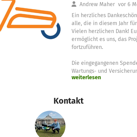
Andrew Maher
vor 6 
Ein herzliches Dankeschön
alle, die in diesem Jahr f
Vielen herzlichen Dank! E
ermöglicht es uns, das Pr
fortzuführen.
Die eingegangenen Spende
Wartungs- und Versicherun
weiterlesen
und sichern damit den Betr
weiteres Jahr. Ohne euch w
gewesen.
Kontakt
Wir schätzen jeden einzel
uns darauf, euch 2026 ein
Verbesserungen präsentie
machen wir nachhaltige Mo
Nochmals vielen Dank für 