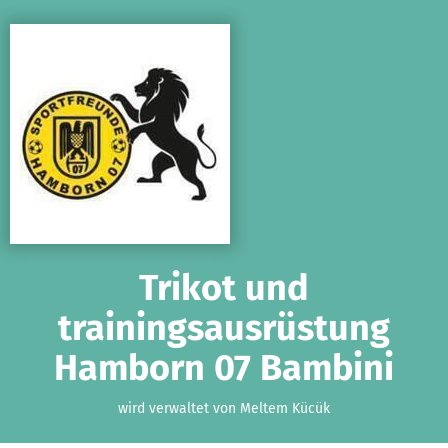
Zum Hauptinhalt springen
Erklärung zur Barrierefreiheit anzeigen
Trikot und
trainingsausrüstung
Hamborn 07 Bambini
wird verwaltet von Meltem Kücük