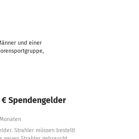
 Männer und einer
iorensportgruppe,
 € Spendengelder
 Monaten
der. Strahler müssen bestellt
 neuen Strahler gebraucht.