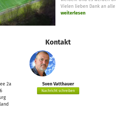
Vielen lieben Dank an all
weiterlesen
Kontakt
lee 2a
Sven Vatthauer
6
Nachricht schreiben
urg
land