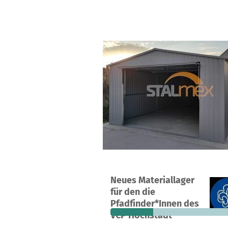
Ein Projekt in Höchstadt, Deutschla
Neues Materiallager
16
31 %
2
für den die
Spenden
finanziert
fehle
Pfadfinder*Innen des
VCP Höchstadt