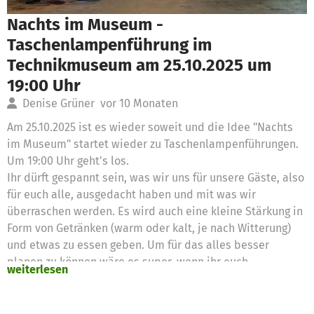
Nachts im Museum -
Taschenlampenführung im
Technikmuseum am 25.10.2025 um
19:00 Uhr
Denise Grüner
vor 10 Monaten
Am 25.10.2025 ist es wieder soweit und die Idee "Nachts
im Museum" startet wieder zu Taschenlampenführungen.
Um 19:00 Uhr geht's los.
Ihr dürft gespannt sein, was wir uns für unsere Gäste, also
für euch alle, ausgedacht haben und mit was wir
überraschen werden. Es wird auch eine kleine Stärkung in
Form von Getränken (warm oder kalt, je nach Witterung)
und etwas zu essen geben. Um für das alles besser
planen zu können wäre es super, wenn ihr euch
weiterlesen
verbindlich anmelden würdet. Weitere Informationen
dazu findet ihr demnächst auf unserer
Homepage (https://www.museen-anno-dazumal.de/)