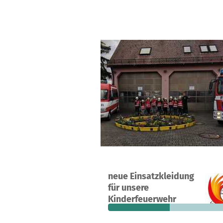
Ein Projekt in Nürnberg, Deutschlan
neue Einsatzkleidung
14
46 %
für unsere
Spenden
finanziert
fehle
Kinderfeuerwehr