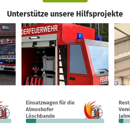
Unterstütze unsere Hilfsprojekte
d
Ein Projekt in Nürnberg, Deutschland
Ein Pr
Einsatzwagen für die
Rest
649 €
21
13 %
3.998 €
16
Almoshofer
Vere
n noch
Spenden
finanziert
fehlen noch
Spend
Löschbande
Jahre