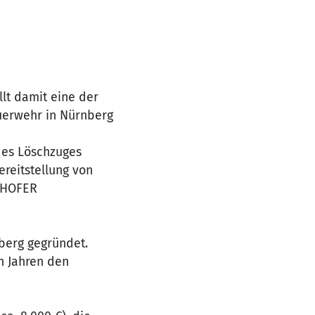
lt damit eine der
euerwehr in Nürnberg
 des Löschzuges
reitstellung von
OSHOFER
berg gegründet.
en Jahren den