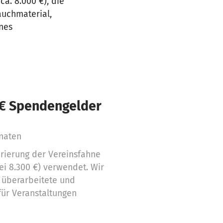
a. 8.000 €), die
auchmaterial,
ines
 € Spendengelder
naten
urierung der Vereinsfahne
ei 8.300 €) verwendet. Wir
 überarbeitete und
für Veranstaltungen