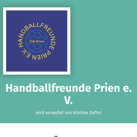
Zum Hauptinhalt springen
Erklärung zur Barrierefreiheit anzeigen
Handballfreunde Prien e.
V.
wird verwaltet von Kristina Dufter