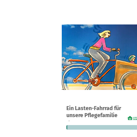
Ein Projekt in Uslar, Deutschland
Ein Lasten-Fahrrad für
2
1 %
5
unsere Pflegefamilie
Spenden
finanziert
fehle