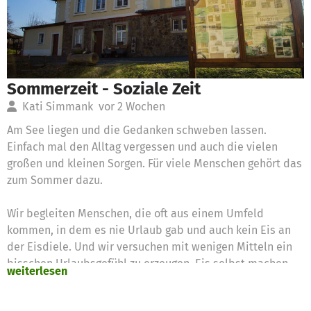
Sommerzeit - Soziale Zeit
Kati Simmank
vor 2 Wochen
Am See liegen und die Gedanken schweben lassen.
Einfach mal den Alltag vergessen und auch die vielen
großen und kleinen Sorgen. Für viele Menschen gehört das
zum Sommer dazu.
Wir begleiten Menschen, die oft aus einem Umfeld
kommen, in dem es nie Urlaub gab und auch kein Eis an
der Eisdiele. Und wir versuchen mit wenigen Mitteln ein
bisschen Urlaubsgefühl zu erzeugen. Eis selbst machen,
weiterlesen
eine Fahrradtour. Manchmal ist es etwas so Kleines, das
den Unterschied ausmacht.