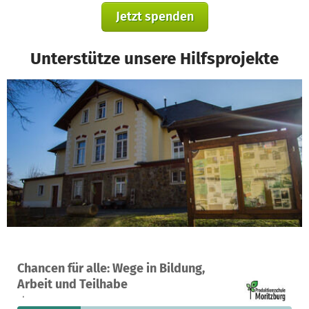
Jetzt spenden
Unterstütze unsere Hilfsprojekte
Ein Projekt in Moritzburg, Deutschland
Chancen für alle: Wege in Bildung,
15
23 %
2.875 €
Arbeit und Teilhabe
Spenden
finanziert
fehlen noch