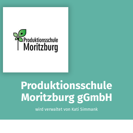
Zum Hauptinhalt springen
Erklärung zur Barrierefreiheit anzeigen
Produktionsschule
Moritzburg gGmbH
wird verwaltet von Kati Simmank