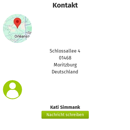
Kontakt
Wir danken allen unseren bisherigen Spenderinnen und
Spendern für jeden noch so kleinen Beitrag und freuen uns
über weitere Zuwendungen. Denn die Summe der kleinen
Teile ergibt ein Ganzes.
Schlossallee 4
01468
Moritzburg
Deutschland
Kati Simmank
Nachricht schreiben