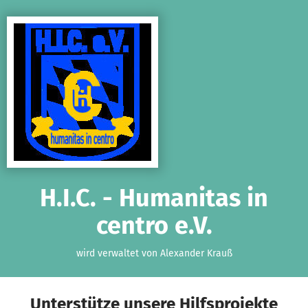
Zum Hauptinhalt springen
Erklärung zur Barrierefreiheit anzeigen
H.I.C. - Humanitas in
centro e.V.
wird verwaltet von Alexander Krauß
Unterstütze unsere Hilfsprojekte