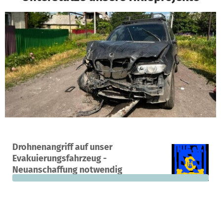
Ein Projekt in Speichersdorf, Deutschland
Drohnenangriff auf unser
0
0 %
29.997 €
Evakuierungsfahrzeug -
Spenden
finanziert
fehlen noch
Neuanschaffung notwendig