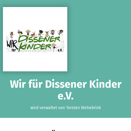
Zum Hauptinhalt springen
Erklärung zur Barrierefreiheit anzeigen
Wir für Dissener Kinder
e.V.
wird verwaltet von Torsten Wehebrink