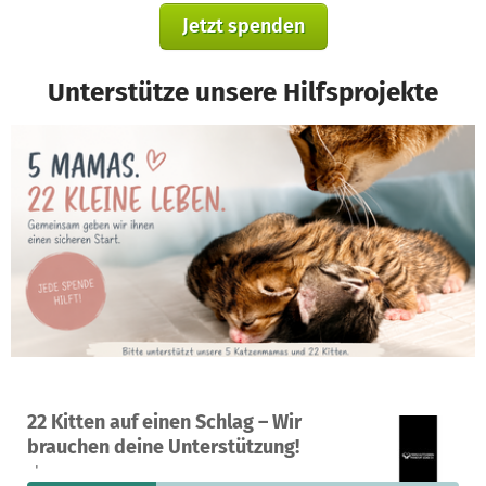
Jetzt spenden
Unterstütze unsere Hilfsprojekte
Ein Projekt in Frankfurt (Oder), Deutschland
22 Kitten auf einen Schlag – Wir
26
30 %
3.180 €
brauchen deine Unterstützung!
Spenden
finanziert
fehlen noch