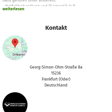
Dazu gehören unter anderem:
- Notfallbehandlung und Diagnostik (z.B.
weiterlesen
Blutuntersuchungen, Röntgen, Ultraschall)
- Operationen
- Kastrationen
Kontakt
- Impfungen und Parasitenbehandlungen
- Zahnbehandlungen
- Medikamente sowie Nachsorge
Viele der aufgenommenen Tiere kommen in einem
schlechten gesundheitlichen Zustand zu uns und
benötigen intensive tierärztliche Betreuung, bevor sie
Georg-Simon-Ohm-Straße 8a
vermittelt werden können. Die dadurch entstehenden
15236
Kosten sind für unseren rein ehrenamtlich geführten
Frankfurt (Oder)
Verein eine große finanzielle Belastung. Unser Verein
Deutschland
Mit eurer Unterstützung können wir sicherstellen, dass
jede Katze die notwendige medizinische Versorgung
erhält - unabhängig davon, wie hoch die