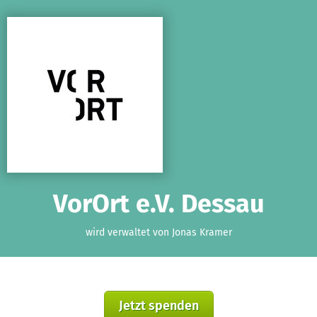
Zum Hauptinhalt springen
Erklärung zur Barrierefreiheit anzeigen
VorOrt e.V. Dessau
wird verwaltet von Jonas Kramer
Jetzt spenden