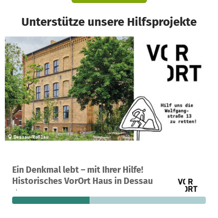
Unterstütze unsere Hilfsprojekte
Ein Projekt in Dessau-Roßlau, Deutschland
Ein Denkmal lebt – mit Ihrer Hilfe!
98
40 %
34.485 €
Historisches VorOrt Haus in Dessau
Spenden
finanziert
fehlen noch