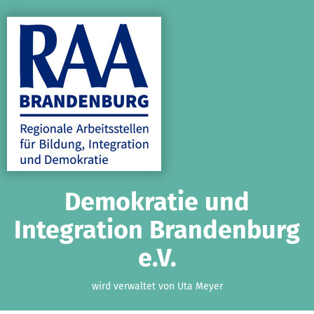
Zum Hauptinhalt springen
Erklärung zur Barrierefreiheit anzeigen
Demokratie und
Integration Brandenburg
e.V.
wird verwaltet von Uta Meyer