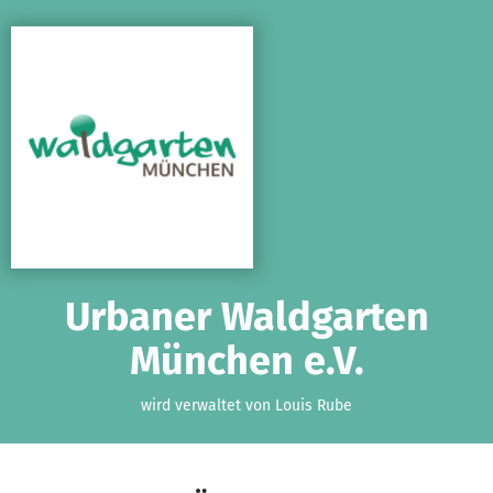
Zum Hauptinhalt springen
Erklärung zur Barrierefreiheit anzeigen
Urbaner Waldgarten
München e.V.
wird verwaltet von Louis Rube