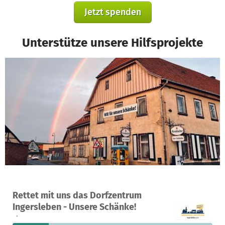
Jetzt spenden
Unterstütze unsere Hilfsprojekte
Ein Projekt in Nesse-Apfelstädt OT Ingersleben, Deutschland
Rettet mit uns das Dorfzentrum
8
18 %
1.225 €
Ingersleben - Unsere Schänke!
Spenden
finanziert
fehlen noch