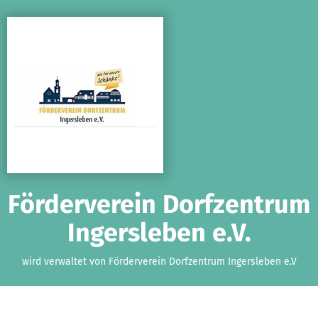
Zum Hauptinhalt springen
Erklärung zur Barrierefreiheit anzeigen
Förderverein Dorfzentrum
Ingersleben e.V.
wird verwaltet von Förderverein Dorfzentrum Ingersleben e.V