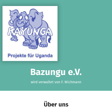
Zum Hauptinhalt springen
Erklärung zur Barrierefreiheit anzeigen
Bazungu e.V.
wird verwaltet von F. Wichmann
Über uns