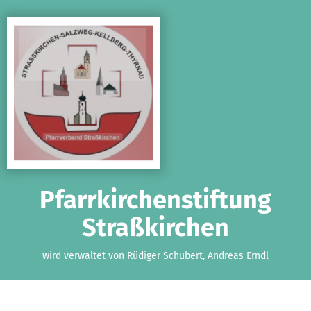
Zum Hauptinhalt springen
Erklärung zur Barrierefreiheit anzeigen
Pfarrkirchenstiftung
Straßkirchen
wird verwaltet von Rüdiger Schubert, Andreas Erndl