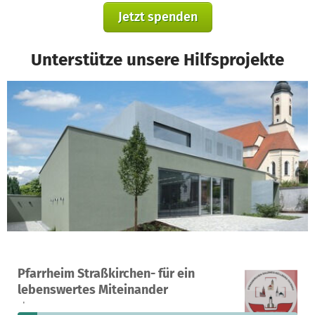
Jetzt spenden
Unterstütze unsere Hilfsprojekte
Ein Projekt in Salzweg, Deutschland
Pfarrheim Straßkirchen- für ein
5
7 %
4.635 €
lebenswertes Miteinander
Spenden
finanziert
fehlen noch