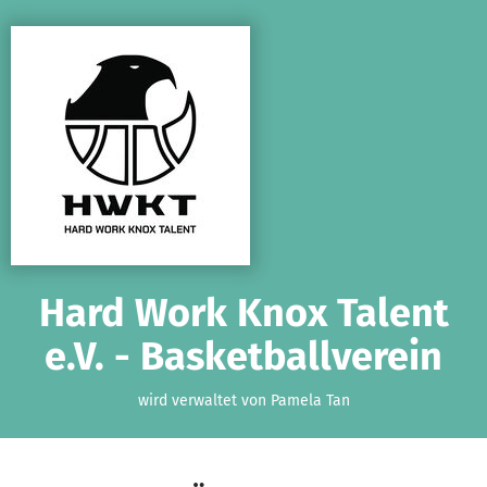
Zum Hauptinhalt springen
Erklärung zur Barrierefreiheit anzeigen
Hard Work Knox Talent
e.V. - Basketballverein
wird verwaltet von Pamela Tan