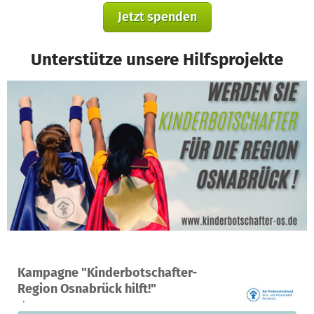
Jetzt spenden
Unterstütze unsere Hilfsprojekte
Ein Projekt in Osnabrück, Deutschland
Kampagne "Kinderbotschafter-
0
0 %
8.300 €
Region Osnabrück hilft!"
Spenden
finanziert
fehlen noch