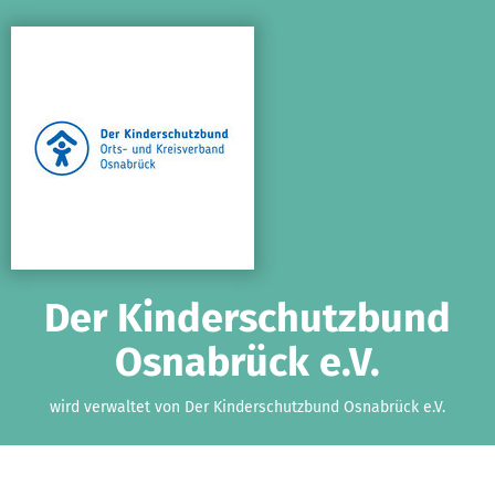
Zum Hauptinhalt springen
Erklärung zur Barrierefreiheit anzeigen
Der Kinderschutzbund
Osnabrück e.V.
wird verwaltet von Der Kinderschutzbund Osnabrück e.V.