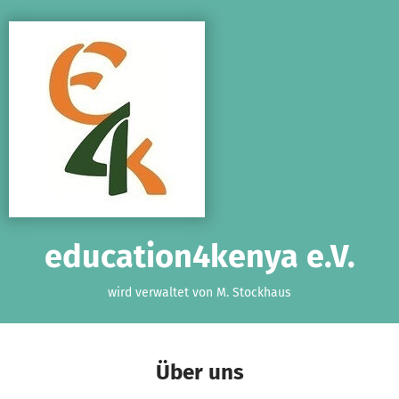
Zum Hauptinhalt springen
Erklärung zur Barrierefreiheit anzeigen
education4kenya e.V.
wird verwaltet von M. Stockhaus
Über uns