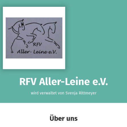
Zum Hauptinhalt springen
Erklärung zur Barrierefreiheit anzeigen
RFV Aller-Leine e.V.
wird verwaltet von Svenja Rittmeyer
Über uns